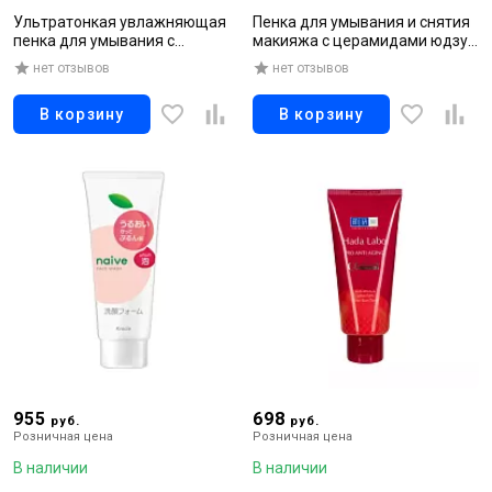
Ультратонкая увлажняющая
Пенка для умывания и снятия
пенка для умывания с
макияжа с церамидами юдзу,
коллагеном и гиалуроновой
180гр
нет отзывов
нет отзывов
кислотой, 200 мл
В корзину
В корзину
955
698
руб.
руб.
Розничная цена
Розничная цена
В наличии
В наличии