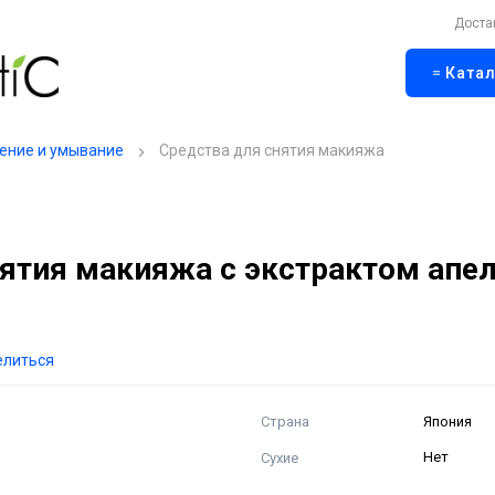
Доста
Катал
ение и умывание
Средства для снятия макияжа
ятия макияжа с экстрактом апе
елиться
Страна
Япония
Сухие
Нет