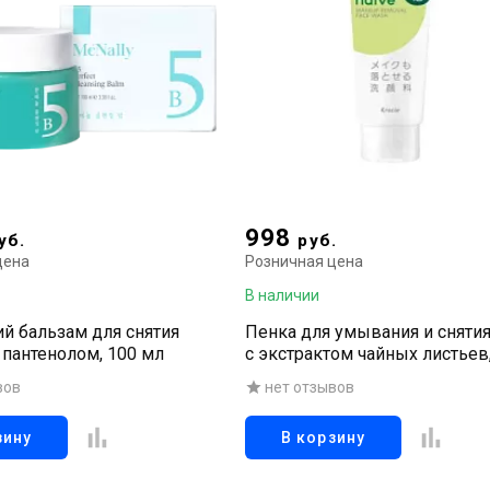
998
уб.
руб.
цена
Розничная цена
В наличии
 бальзам для снятия
Пенка для умывания и сняти
 пантенолом, 100 мл
с экстрактом чайных листьев,
вов
нет отзывов
зину
В корзину