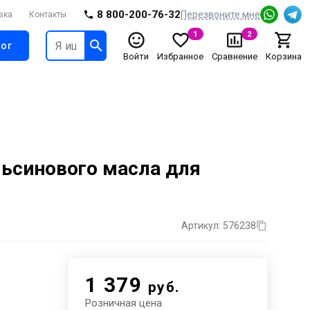
8 800-200-76-32
Перезвоните мне
вка
Контакты
1
2
ог
Войти
Избранное
Сравнение
Корзина
льсинового масла для
Артикул: 576238
1 379
руб.
Розничная цена