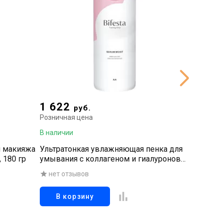
1 622
998
руб.
р
Розничная цена
Рознична
В наличии
В наличи
я макияжа
Ультратонкая увлажняющая пенка для
Пенка д
 180 гр
умывания с коллагеном и гиалуроновой
с церам
кислотой, 200 мл
нет отзывов
нет о
В корзину
В к