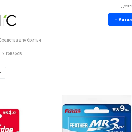
Доста
Катал
Средства для бритья
я
9 товаров