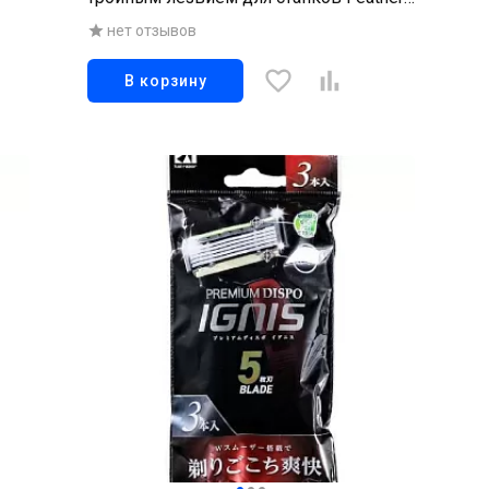
F-System "MR3 Neo" 5 шт
нет отзывов
В корзину