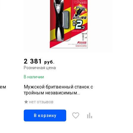
2 381
руб.
Розничная цена
В наличии
ием
Мужской бритвенный станок с
тройным независимым
амортизирующим лезвием с защитой
нет отзывов
от порезов + 1 кассета
В корзину