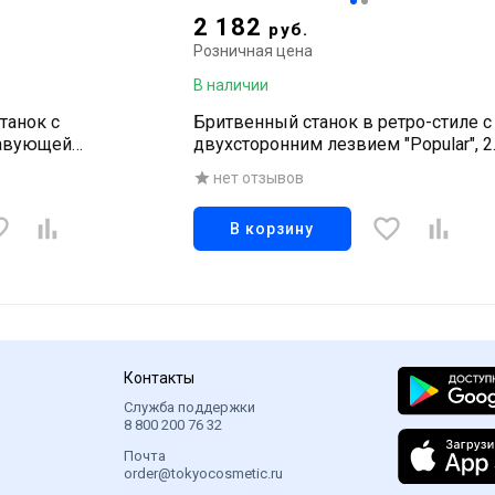
2 182
руб.
Розничная цена
В наличии
танок с
Бритвенный станок в ретро-стиле с
лавующей
двухсторонним лезвием "Popular", 2
запасных лезвия
нет отзывов
В корзину
Контакты
Служба поддержки
8 800 200 76 32
Почта
order@tokyocosmetic.ru