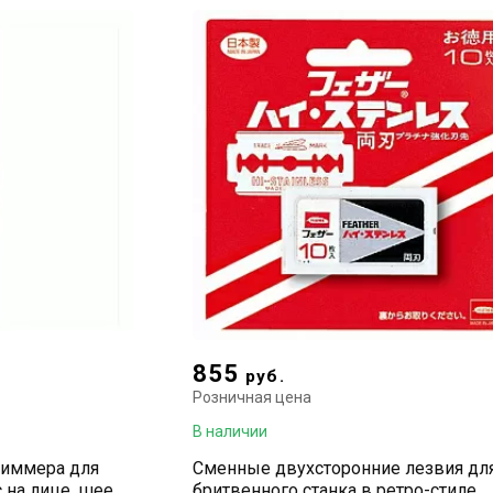
855
руб.
Розничная цена
В наличии
риммера для
Сменные двухсторонние лезвия дл
на лице, шее, в
бритвенного станка в ретро-стиле