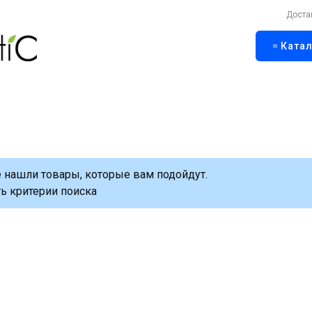
Доста
Катал
 нашли товары, которые вам подойдут.
ь критерии поиска