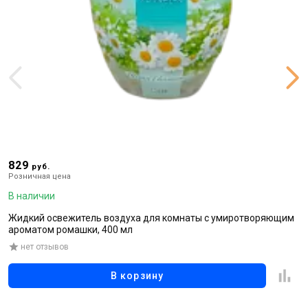
829
5
руб.
Розничная цена
Р
В наличии
В
Жидкий освежитель воздуха для комнаты с умиротворяющим
Г
ароматом ромашки, 400 мл
а
нет отзывов
В корзину