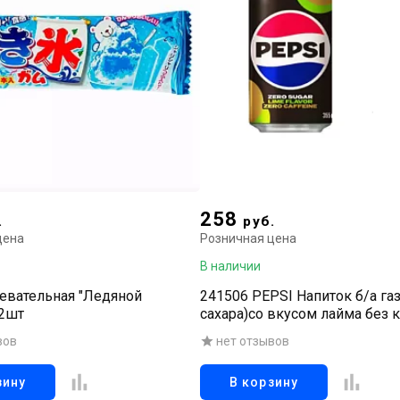
258
.
руб.
цена
Розничная цена
В наличии
евательная "Ледяной
241506 PEPSI Напиток б/а газ
 2шт
сахара)со вкусом лайма без 
355 мл
вов
нет отзывов
зину
В корзину