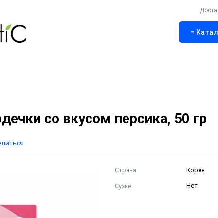
Доста
Катал
ечки со вкусом персика, 50 гр
елиться
Страна
Корея
Сухие
Нет