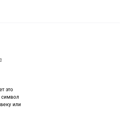
с
ет это
й символ
овеку или