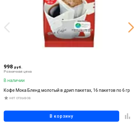
998
1
руб.
Розничная цена
Р
В наличии
В
Кофе Мока Бленд молотый в дрип пакетах, 16 пакетов по 6 гр
Р
нет отзывов
В корзину