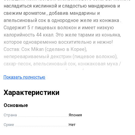
насладиться кислинкой и сладостью мандаринов и
свежим ароматом , добавив мандарины и
апельсиновый сок в однородное желе из конжака .
Содержит 5 г пищевых волокон и имеет низкую
калорийность 44 ккал. Это желе тарами из коньяка,
которое одновременно восхитительно и нежно!
Состав: Сок Mikan (сделано в Корее),
неперевариваемый декстрин (пищевое волокно),
сахар-песок, апельсиновый сок, конжаковая мука /
подкислитель, желирующий агент (полисахарид-
Показать полностью
загуститель), ароматизатор, хлорид К, подсластитель
(аспартам / соединение L-фенилаланина, аспартам К,
Характеристики
сукралоза), модифицированный крахмал
Основные
Страна
Япония
Сухие
Нет