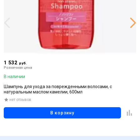
1 532
1
руб.
Розничная цена
Р
В наличии
В
Шампунь для ухода за поврежденными волосами, с
В
натуральным маслом камелии, 600мл
к
нет отзывов
В корзину