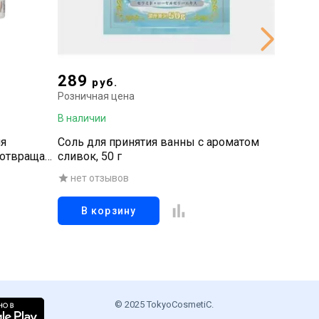
289
2 16
руб.
Розничная цена
Рознична
В наличии
В наличи
ля
Соль для принятия ванны с ароматом
Дезодор
дотвращает
сливок, 50 г
потоотд
ой, 150 гр
неприят
нет отзывов
нет о
20 г
В корзину
В к
© 2025 TokyoCosmetiC.
.