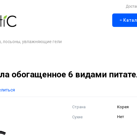
Доста
Катал
, лосьоны, увлажняющие гели
а обогащенное 6 видами питате
елиться
Страна
Корея
Сухие
Нет