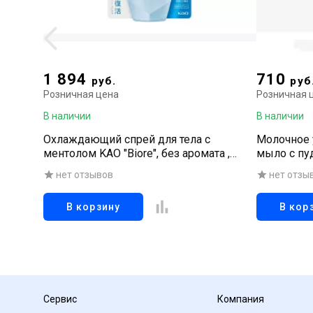
1 894
710
руб.
руб
Розничная цена
Розничная 
В наличии
В наличии
Охлаждающий спрей для тела с
Молочное 
ментолом KAO "Biore", без аромата ,
мыло с пу
спрей 120 мл
нет отзывов
нет отзы
В корзину
В кор
Сервис
Компания