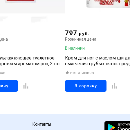
797
.
руб.
цена
Розничная цена
В наличии
увлажняющее туалетное
Крем для ног с маслом ши д
дровым ароматом роз, 3 шт
смягчения грубых пяток пре
сухость, делая кожу эластичн
вов
нет отзывов
зину
В корзину
Контакты