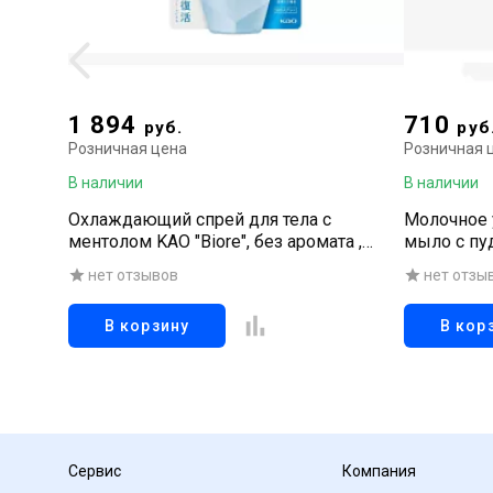
1 894
710
руб.
руб
Розничная цена
Розничная 
В наличии
В наличии
Охлаждающий спрей для тела с
Молочное 
ментолом KAO "Biore", без аромата ,
мыло с пу
спрей 120 мл
нет отзывов
нет отзы
В корзину
В кор
Сервис
Компания