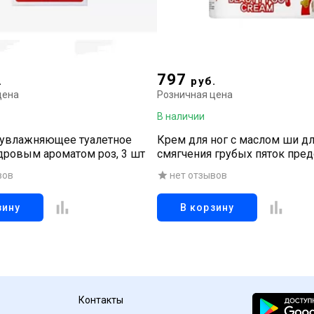
797
.
руб.
цена
Розничная цена
В наличии
увлажняющее туалетное
Крем для ног с маслом ши д
дровым ароматом роз, 3 шт
смягчения грубых пяток пре
сухость, делая кожу эластичн
вов
нет отзывов
зину
В корзину
Контакты