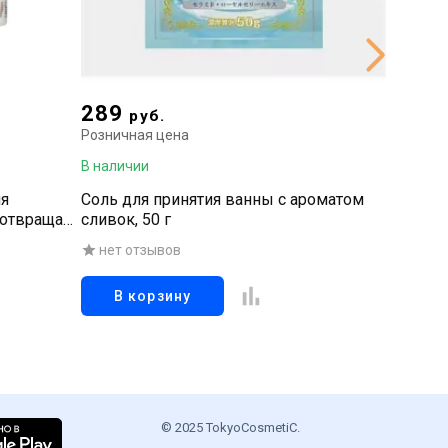
289
2 16
руб.
Розничная цена
Рознична
В наличии
В наличи
ля
Соль для принятия ванны с ароматом
Дезодор
дотвращает
сливок, 50 г
потоотд
ой, 150 гр
неприят
нет отзывов
нет о
20 г
В корзину
В к
© 2025 TokyoCosmetiC.
.