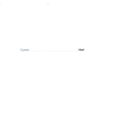
й, снимаясь «чулочком» без черных разводов под глазами.
Сухие
Нет