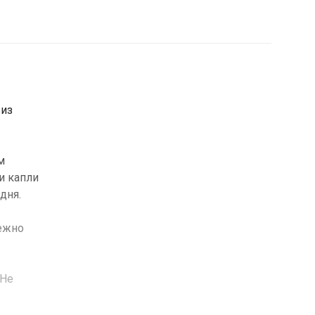
 из
м
и капли
дня.
дежно
 Не