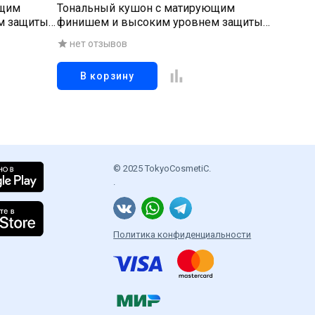
ющим
Тональный кушон с матирующим
Румяна 
м защиты
финишем и высоким уровнем защиты
нет о
от солнца 23 тон, 15 г
нет отзывов
В корзину
В к
© 2025 TokyoCosmetiC.
.
Политика конфиденциальности