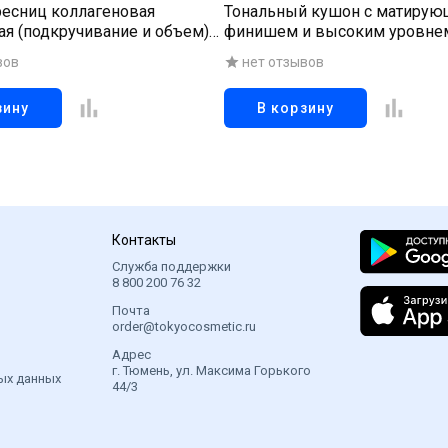
ресниц коллагеновая
Тональный кушон с матиру
ая (подкручивание и объем)
финишем и высоким уровне
мл
от солнца 21 тон, 15 г
вов
нет отзывов
зину
В корзину
Контакты
Служба поддержки
8 800 200 76 32
Почта
order@tokyocosmetic.ru
Адрес
г. Тюмень, ул. Максима Горького
ых данных
44/3