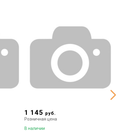
1 145
618
руб.
р
Розничная цена
Рознична
В наличии
В наличи