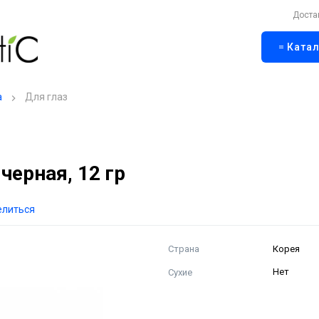
Доста
Катал
а
Для глаз
черная, 12 гр
елиться
Страна
Корея
Сухие
Нет