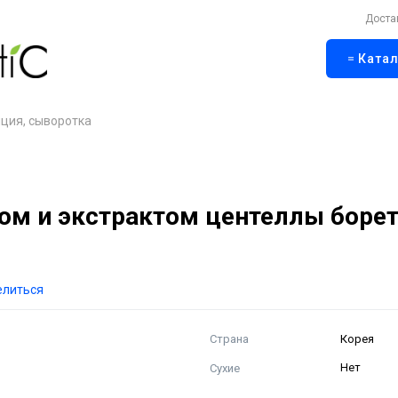
Доста
Катал
ция, сыворотка
ном и экстрактом центеллы боре
елиться
Страна
Корея
Сухие
Нет