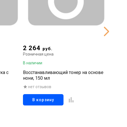
2 264
2 19
руб.
Розничная цена
Рознична
В наличии
В наличи
ка с
Восстанавливающий тонер на основе
Осветля
нони, 150 мл
пептида
нет отзывов
нет о
В корзину
В к