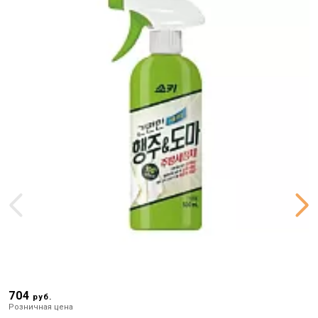
704
3
руб.
Розничная цена
Р