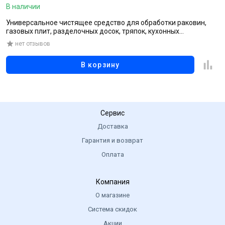
В наличии
В
Универсальное чистящее средство для обработки раковин,
С
газовых плит, разделочных досок, тряпок, кухонных
принадлежностей с хлором, 500 мл
нет отзывов
В корзину
Сервис
Доставка
Гарантия и возврат
Оплата
Компания
О магазине
Система скидок
Акции