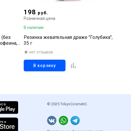
198
69
руб.
руб
Розничная цена
Рознична
В наличии
В наличи
 (без
Резинка жевательная драже "Голубика",
Резинка
кофеина,
35 г
11г
нет отзывов
нет о
В корзину
В к
© 2025 TokyoCosmetiC.
.