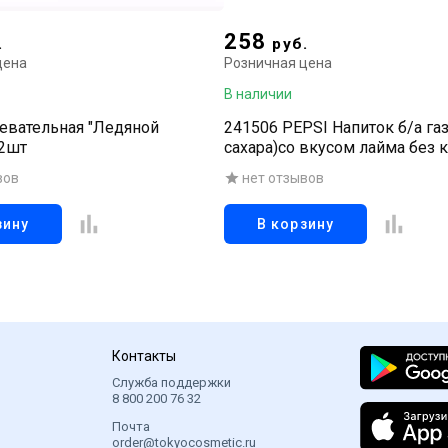
258
.
руб.
цена
Розничная цена
В наличии
евательная "Ледяной
241506 PEPSI Напиток б/а газ
 2шт
сахара)со вкусом лайма без 
355 мл
вов
нет отзывов
зину
В корзину
Контакты
Служба поддержки
8 800 200 76 32
Почта
order@tokyocosmetic.ru