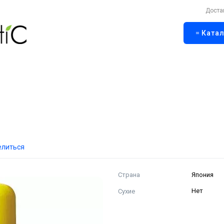
Доста
Катал
елиться
Страна
Япония
Сухие
Нет