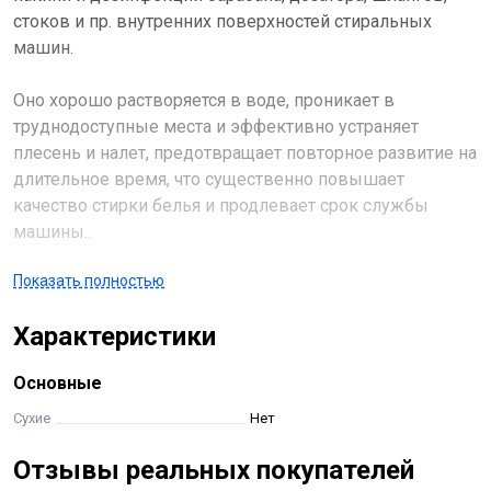
стоков и пр. внутренних поверхностей стиральных
машин.
Оно хорошо растворяется в воде, проникает в
труднодоступные места и эффективно устраняет
плесень и налет, предотвращает повторное развитие на
длительное время, что существенно повышает
качество стирки белья и продлевает срок службы
машины..
Показать полностью
Средство не вызывает аллергии, раздражения,
приступов астмы, уничтожает 99% бактерий.
Характеристики
Основные
Сухие
Нет
Отзывы реальных покупателей