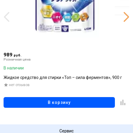
989
5
руб.
Розничная цена
Р
В наличии
В
Жидкое средство для стирки «Топ – сила ферментов», 900 г
К
а
нет отзывов
к
В корзину
Сервис