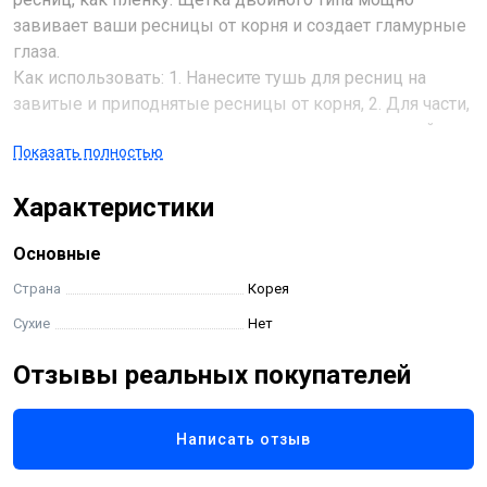
завивает ваши ресницы от корня и создает гламурные
глаза.
Как использовать: 1. Нанесите тушь для ресниц на
завитые и приподнятые ресницы от корня, 2. Для части,
которую вы хотите подчеркнуть, коснитесь каждой
Показать полностью
ресницы кончиком кисти.
Характеристики
Основные
Страна
Корея
Сухие
Нет
Отзывы реальных покупателей
Написать отзыв