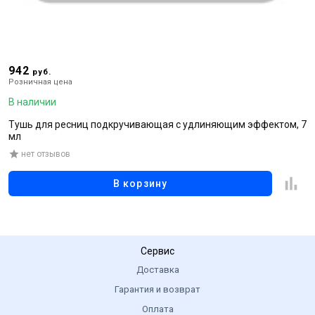
942
1
руб.
Розничная цена
Р
В наличии
В
Тушь для ресниц подкручивающая с удлиняющим эффектом, 7
Т
мл
о
нет отзывов
В корзину
Сервис
Доставка
Гарантия и возврат
Оплата