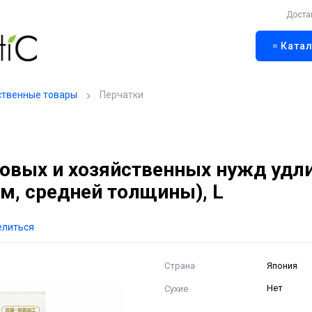
Доста
Катал
ственные товары
Перчатки
товых и хозяйственных нужд удл
, средней толщины), L
елиться
Страна
Япония
Сухие
Нет