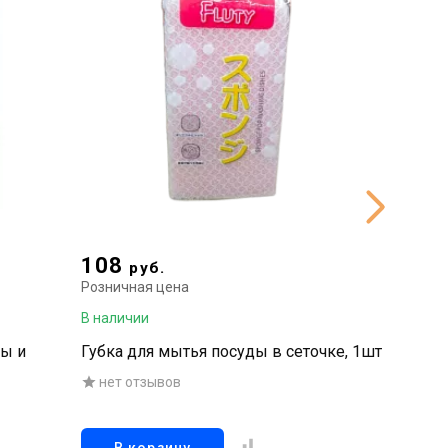
108
199
руб.
р
Розничная цена
Рознична
В наличии
В наличи
ды и
Губка для мытья посуды в сеточке, 1шт
Многофу
губка-л
нет отзывов
склонны
нет о
(жестка