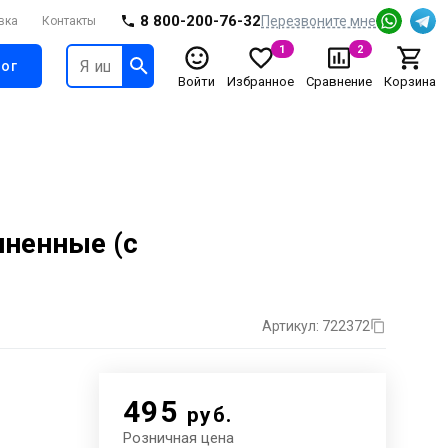
8 800-200-76-32
Перезвоните мне
вка
Контакты
1
2
ог
Войти
Избранное
Сравнение
Корзина
иненные (с
Артикул: 722372
495
руб.
Розничная цена