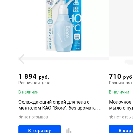
1 894
710
руб.
руб
Розничная цена
Розничная 
В наличии
В наличии
Охлаждающий спрей для тела с
Молочное 
ментолом KAO "Biore", без аромата ,
мыло с пу
спрей 120 мл
нет отзывов
нет отзы
В корзину
В кор