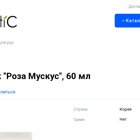
Доста
Катал
для рук
"Роза Мускус", 60 мл
елиться
Страна
Корея
Сухие
Нет