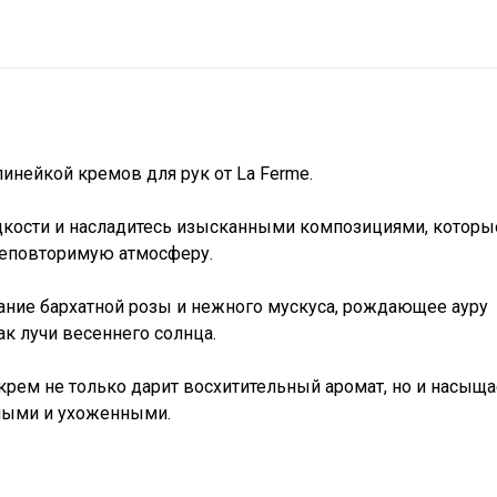
инейкой кремов для рук от La Ferme.
дкости и насладитесь изысканными композициями, которы
 неповторимую атмосферу.
ание бархатной розы и нежного мускуса, рождающее ауру
ак лучи весеннего солнца.
крем не только дарит восхитительный аромат, но и насыщ
ными и ухоженными.