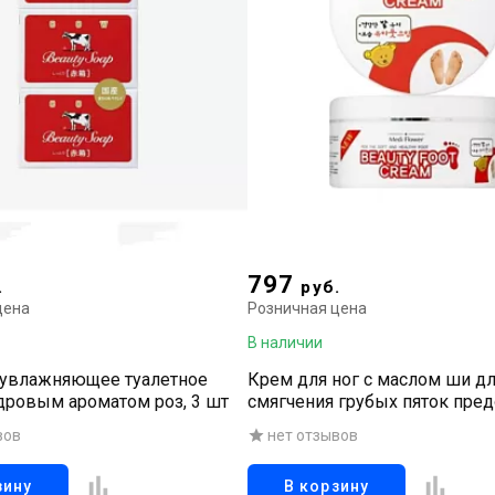
797
.
руб.
цена
Розничная цена
В наличии
увлажняющее туалетное
Крем для ног с маслом ши д
дровым ароматом роз, 3 шт
смягчения грубых пяток пре
сухость, делая кожу эластичн
вов
нет отзывов
зину
В корзину