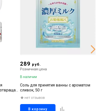
289
2 16
руб.
Розничная цена
Рознична
В наличии
В наличи
ля
Соль для принятия ванны с ароматом
Дезодор
дотвращает
сливок, 50 г
потоотд
ой, 150 гр
неприят
нет отзывов
нет о
20 г
В корзину
В к