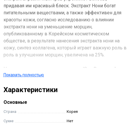
придавая им красивый блеск. Экстракт Нони богат
питательными веществами, а также эффективен для
красоты кожи, согласно исследованию о влиянии
экстракта нони на уменьшение морщин,
опубликованному в Корейском косметическом
обществе, в результате нанесения экстракта нони на
кожу, синтез коллагена, который играет важную роль в
роль в улучшении морщин, увеличена на 25%.
Нони можно увидеть в основном в Юго-Восточной
Показать полностью
Азии и Южно-Тихоокеанском регионе! Его называют
"Божьим даром", и он используется на востоке и Западе
Характеристики
уже около 2000 лет, включая ягоды, листья и корни. Это
загадочный фрукт, богатый питательными веществами,
Основные
такими как кальций, витамины и полифенолы.
Страна
Корея
Экстракт нони – богат различными питательными
Сухие
Нет
веществами, такими как кальций, витамины и