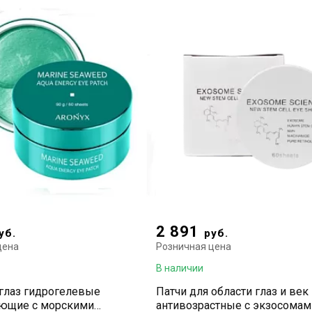
2 891
уб.
руб.
цена
Розничная цена
В наличии
 глаз гидрогелевые
Патчи для области глаз и век
ющие с морскими
антивозрастные с экзосомами