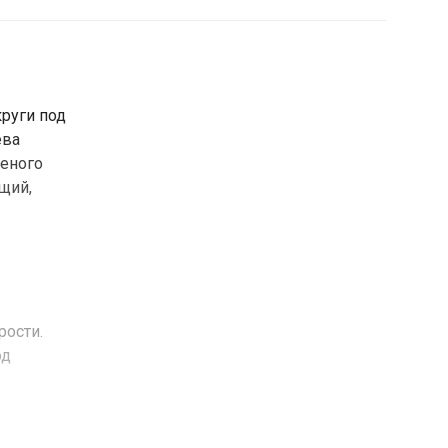
круги под
ева
леного
щий,
рости.
од
 экстракт