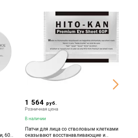
1 564
175
руб.
р
Розничная цена
Рознична
В наличии
В наличи
Патчи для лица со стволовым клетками
Патчи д
, 60
оказывают восстанавливающие и
золотом