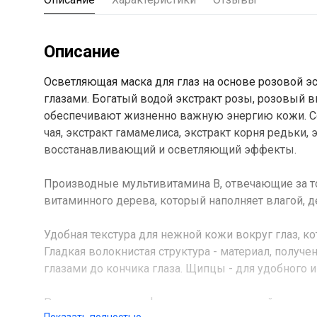
Описание
Осветляющая маска для глаз на основе розовой эс
глазами. Богатый водой экстракт розы, розовый в
обеспечивают жизненно важную энергию кожи. Сод
чая, экстракт гамамелиса, экстракт корня редьки,
восстанавливающий и осветляющий эффекты.
Производные мультивитамина В, отвечающие за тон
витаминного дерева, который наполняет влагой, 
Удобная текстура для нежной кожи вокруг глаз, 
Гладкая волокнистая структура - материал, получ
глазами до кончика глаза. Щипцы - для удобного и
Розовая веганская формула эссенции: действующие