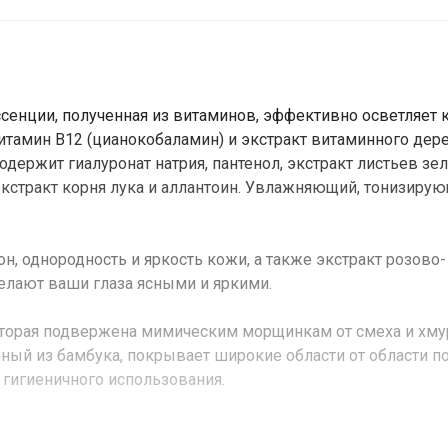
сенции, полученная из витаминов, эффективно осветляет 
итамин В12 (цианокобаламин) и экстракт витаминного дер
ержит гиалуронат натрия, пантенол, экстракт листьев зе
 экстракт корня лука и аллантоин. Увлажняющий, тонизирую
, однородность и яркость кожи, а также экстракт розово-
делают ваши глаза ясными и яркими.
которая подвержена мимическим морщинкам от смеха и хму
енный из бамбука, покрывает широкие области от области п
 гигиеничного использования.
 ингредиенты - экстракт свеклы, экстракт корня редьки,