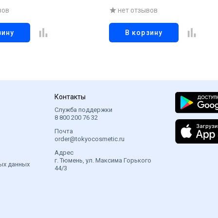
ми, 90 гр
листов
вов
нет отзывов
зину
В корзину
Контакты
Служба поддержки
8 800 200 76 32
Почта
order@tokyocosmetic.ru
Адрес
г. Тюмень, ул. Максима Горького
ых данных
44/3