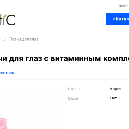
Доста
Катал
и
Патчи для глаз
и для глаз с витаминным компл
елиться
Страна
Корея
Сухие
Нет