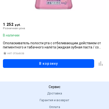
1 252
1
руб.
Розничная цена
Р
В наличии
В
Ополаскиватель полости рта с отбеливающим действием от
К
пигментного и табачного налёта (жидкая зубная паста / со
1
спиртом), 600 мл
нет отзывов
В корзину
Сервис
Доставка
Гарантия и возврат
Оплата