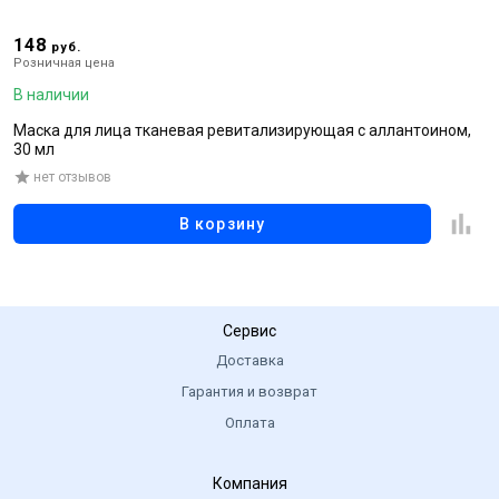
148
2
руб.
Розничная цена
Р
В наличии
В
Маска для лица тканевая ревитализирующая с аллантоином,
М
30 мл
г
нет отзывов
В корзину
Сервис
Доставка
Гарантия и возврат
Оплата
Компания