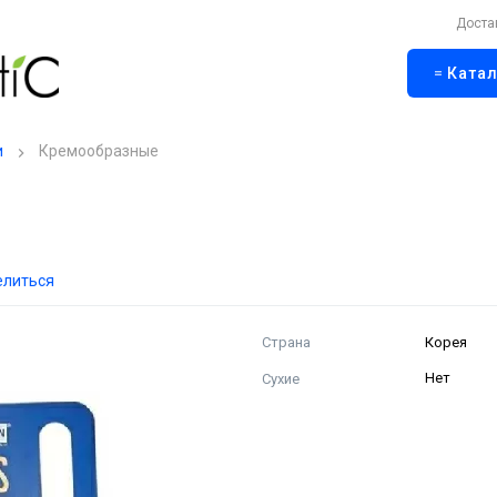
Доста
Катал
и
Кремообразные
елиться
Страна
Корея
Сухие
Нет