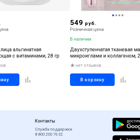
549
.
руб.
цена
Розничная цена
В наличии
 лица альгинатная
Двухступенчатая тканевая ма
щая с витаминами, 28 гр
микроиглами и коллагеном, 2
вов
нет отзывов
зину
В корзину
Контакты
Служба поддержки
8 800 200 76 32