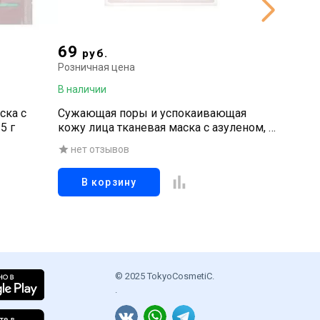
69
169
руб.
р
Розничная цена
Рознична
В наличии
В наличи
ска с
Сужающая поры и успокаивающая
Тканева
5 г
кожу лица тканевая маска с азуленом, 1
эдельве
шт
1 шт
нет отзывов
нет о
В корзину
В к
© 2025 TokyoCosmetiC.
.