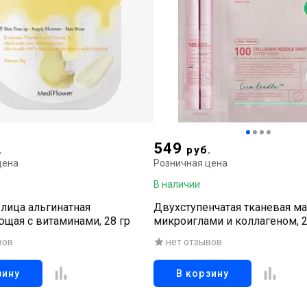
549
.
руб.
цена
Розничная цена
В наличии
 лица альгинатная
Двухступенчатая тканевая ма
щая с витаминами, 28 гр
микроиглами и коллагеном, 2
вов
нет отзывов
зину
В корзину