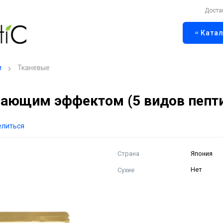
Доста
Катал
и
Тканевые
вающим эффектом (5 видов пепт
елиться
Страна
Япония
Сухие
Нет