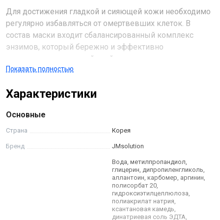
Для достижения гладкой и сияющей кожи необходимо
регулярно избавляться от омертвевших клеток. В
состав маски входит сбалансированный комплекс
энзимов, который бережно и эффективно
отшелушивает верхний слой эпидермиса, стимулируя
Показать полностью
процессы регенерации и обновления клеток. Энзимы,
в отличие от агрессивных кислот, действуют
Характеристики
деликатно, не повреждая кожу и не вызывая
раздражения. Они помогают выровнять тон кожи,
Основные
уменьшить видимость пигментных пятен и улучшить
текстуру.
Страна
Корея
Бренд
JMsolution
Ферменты галактомисиса и сахаромицетов – это
Вода, метилпропандиол,
мощные антиоксиданты, которые способны
глицерин, дипропиленгликоль,
нейтрализовать свободные радикалы, вызывающие
аллантоин, карбомер, аргинин,
полисорбат 20,
преждевременное старение кожи. Они также
гидроксиэтилцеллюлоза,
стимулируют синтез коллагена и эластина, белков,
полиакрилат натрия,
ксантановая камедь,
отвечающих за упругость и эластичность кожи.
динатриевая соль ЭДТА,