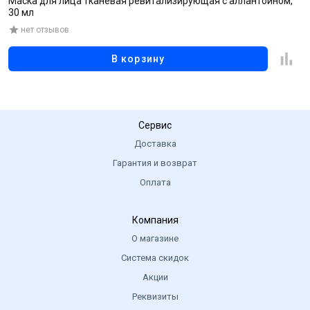
Маска для лица тканевая ревитализирующая с аллантоином,
М
30 мл
г
нет отзывов
В корзину
Сервис
Доставка
Гарантия и возврат
Оплата
Компания
О магазине
Система скидок
Акции
Реквизиты