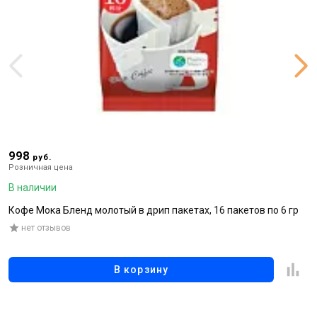
998
9
руб.
Розничная цена
Р
В наличии
В
Кофе Мока Бленд молотый в дрип пакетах, 16 пакетов по 6 гр
К
г
нет отзывов
В корзину