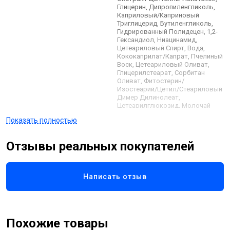
Глицерин, Дипропиленгликоль,
Каприловый/Каприновый
Триглицерид, Бутиленгликоль,
Гидрированный Полидецен, 1,2-
Гександиол, Ниацинамид,
Цетеариловый Спирт, Вода,
Кококаприлат/Капрат, Пчелиный
Воск, Цетеариловый Оливат,
Глицерилстеарат, Сорбитан
Оливат, Фитостерин/
Изостеарий/Цетил/Стеариловый
Димер Дилинолеат,
Цетеарилглюкозид, Молочай
серебристый (Канделилья) Воск,
Показать полностью
Пантенол,
Сополимер,Гидроксиэтилакрилата
Акрилоилдиметилтаурата
Отзывы реальных покупателей
Натрия, Спирты C12-16,
Микрокристаллическая
Целлюлоза, Пропандиол,
Экстракт Плодов Бадьяна
Написать отзыв
(Аниса), Гидрогенизированный
Лецитин, Сквалан, Масло Семян
Симмондсии Китайской
(Жожоба), Пальмитиновая
Кислота, Масло Плодов Олеа
Похожие товары
Европейской (Оливковое),
Масло Семян Макадамии