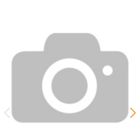
Интегрифолии, Масло Семян
Лимнантеса Альба (Луговой
Пенки), Бетаин, Масло Кемеля
Аргании Спинозы, Аллантоин,
Вода Из Листьев Центеллы
Азиатской, Парафин, Воск из
Рисовых Отрубей, Экстракт
Корня Скутелларии Байкальской,
Этилгексилглик- эрин, Масло
Жасмина Лекарственного
Состав Строка
(Жасминовое), Ксилитилглюко
Для всех типов кожи, зрелая,
Тип кожи
комбинированная, сухая, жирная.
Сухие
Нет
Объем
50 мл