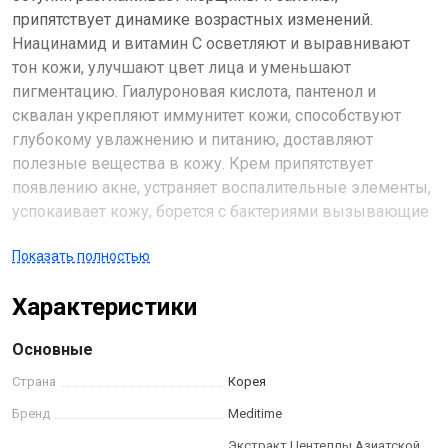
припятствует динамике возрастных изменений.
Ниацинамид и витамин С осветляют и выравнивают
тон кожи, улучшают цвет лица и уменьшают
пигментацию. Гиалуроновая кислота, пантенол и
сквалан укрепляют иммунитет кожи, способствуют
глубокому увлажнению и питанию, доставляют
полезные вещества в кожу. Крем припятствует
появлению акне, устраняет воспалительные элементы,
успокаивает кожу, борется с бактериями вызывающие
угревые высыпания.
Показать полностью
Характеристики
Основные
Страна
Корея
Бренд
Meditime
Экстракт Центеллы Азиатской,