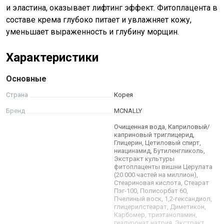
и эластина, оказывает лифтинг эффект. Фитоплацента в
составе крема глубоко питает и увлажняет кожу,
уменьшает выраженность и глубину морщин.
Характеристики
Основные
Страна
Корея
Бренд
MCNALLY
Очищенная вода, Каприловый/
каприновый триглицерид,
Глицерин, Цетиловый спирт,
ниацинамид, Бутиленгликоль,
Экстракт культуры
фитоплаценты вишни Церулата
(20 000 частей на миллион),
Стеариновая кислота, Стеарат
Пэг-100, Полисорбат 60,
Пчелиный воск, 1,2-гександиол,
глицерилстеарат, Диметикон,
Карбомер, триэтаноламин,
гиалуронат натрия, Экстракт