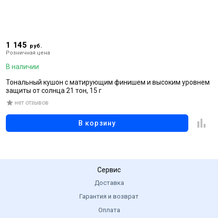
1 145
1
руб.
Розничная цена
Р
В наличии
В
Тональный кушон с матирующим финишем и высоким уровнем
Т
защиты от солнца 21 тон, 15 г
з
нет отзывов
В корзину
Сервис
Доставка
Гарантия и возврат
Оплата