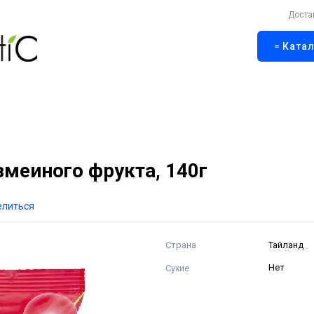
Доста
Катал
меиного фрукта, 140г
елиться
Страна
Тайланд
Сухие
Нет