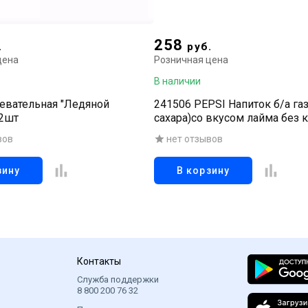
258
.
руб.
цена
Розничная цена
В наличии
евательная "Ледяной
241506 PEPSI Напиток б/а газ
 2шт
сахара)со вкусом лайма без 
355 мл
вов
нет отзывов
зину
В корзину
Контакты
Служба поддержки
8 800 200 76 32