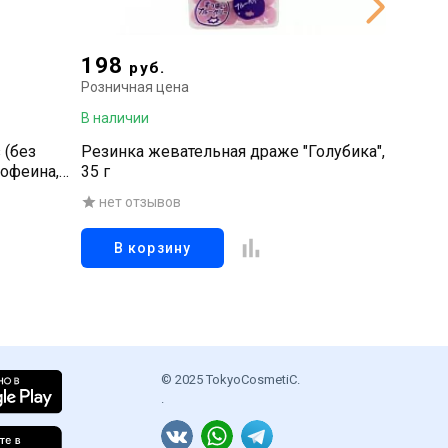
198
69
руб.
руб
Розничная цена
Рознична
В наличии
В наличи
 (без
Резинка жевательная драже "Голубика",
Резинка
кофеина,
35 г
11г
нет отзывов
нет о
В корзину
В к
© 2025 TokyoCosmetiC.
.