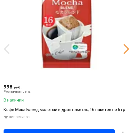
998
9
руб.
Розничная цена
Р
В наличии
В
Кофе Мока Бленд молотый в дрип пакетах, 16 пакетов по 6 гр
К
г
нет отзывов