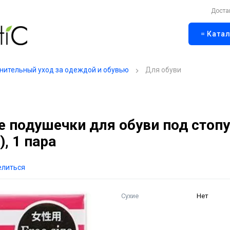
Доста
Катал
нительный уход за одеждой и обувью
Для обуви
 подушечки для обуви под стоп
, 1 пара
елиться
Сухие
Нет