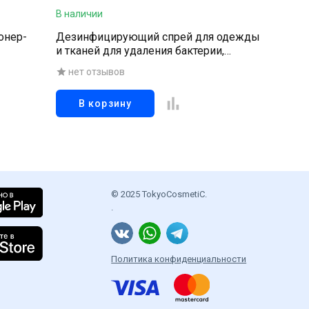
В наличии
В наличи
онер-
Дезинфицирующий спрей для одежды
Средств
и тканей для удаления бактерии,
подвесн
вирусов и неприятных запахов, 320 мл
нет отзывов
нет о
В корзину
В к
© 2025 TokyoCosmetiC.
.
Политика конфиденциальности