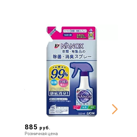
885
799
руб.
р
Розничная цена
Рознична