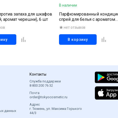
В наличии
против запаха для шкафов
Парфюмированный кондици
, аромат черешни), 6 шт
спрей для белья с ароматом
«Фестиваль цветов», 200 мл
вов
нет отзывов
зину
В корзину
Контакты
Служба поддержки
8 800 200 76 32
Почта
order@tokyocosmetic.ru
Адрес
г. Тюмень, ул. Максима Горького
ых данных
44/3