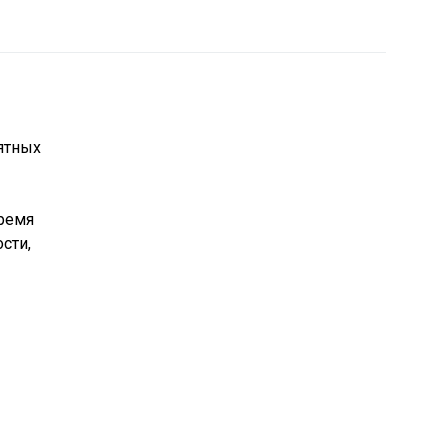
ятных
время
сти,