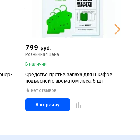
799
467
руб.
р
Розничная цена
Рознична
В наличии
В наличи
онер-
Средство против запаха для шкафов
Гелевы
подвесной с ароматом леса, 6 шт
подушеч
(светлы
нет отзывов
нет о
В корзину
В к