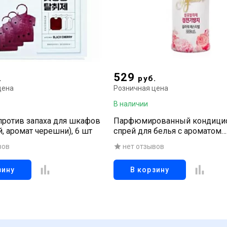
529
.
руб.
цена
Розничная цена
В наличии
против запаха для шкафов
Парфюмированный кондици
, аромат черешни), 6 шт
спрей для белья с ароматом
«Фестиваль цветов», 200 мл
вов
нет отзывов
зину
В корзину