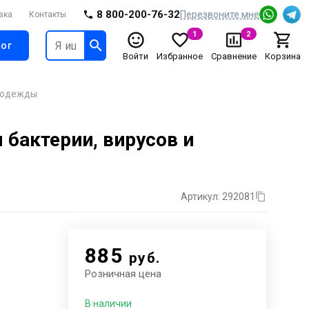
8 800-200-76-32
Перезвоните мне
вка
Контакты
1
2
ог
Войти
Избранное
Сравнение
Корзина
я одежды
бактерии, вирусов и
Артикул: 292081
885
руб.
Розничная цена
В наличии