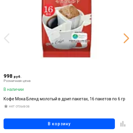
998
1
руб.
Розничная цена
Р
В наличии
В
Кофе Мока Бленд молотый в дрип пакетах, 16 пакетов по 6 гр
Р
нет отзывов
В корзину