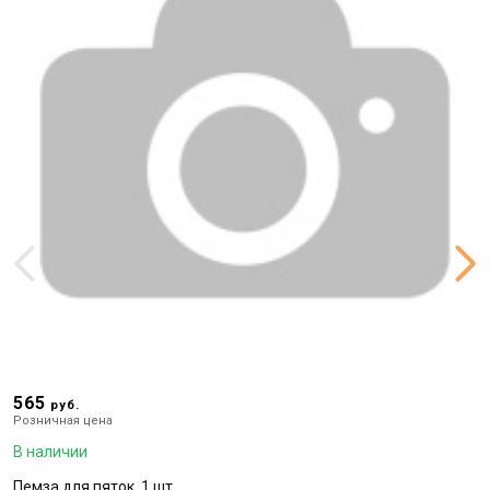
565
5
руб.
Розничная цена
Р
В наличии
В
Пемза для пяток, 1 шт
Г