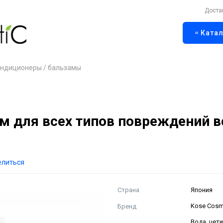
Доста
Катал
ндиционеры / бальзамы
м для всех типов повреждений 
елиться
Страна
Япония
Бренд
Kose Cosm
Вода, цет