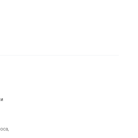
 и
оса,