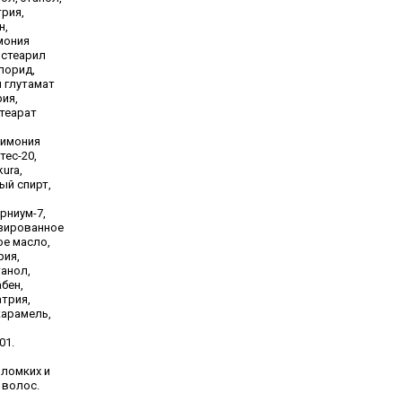
трия,
н,
мония
истеарил
лорид,
 глутамат
рия,
стеарат
римония
тес-20,
kura,
ый спирт,
рниум-7,
зированное
ое масло,
рия,
анол,
бен,
атрия,
карамель,
01.
 ломких и
 волос.