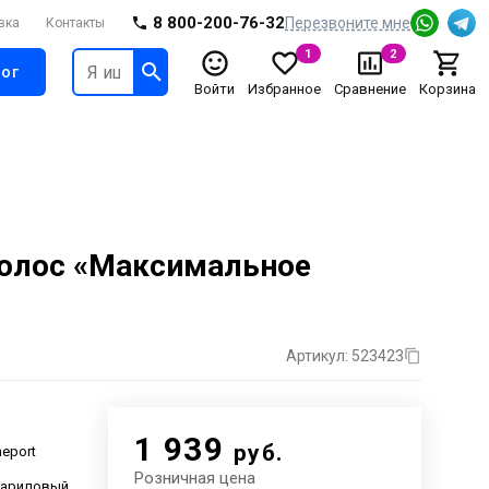
8 800-200-76-32
Перезвоните мне
вка
Контакты
1
2
ог
Войти
Избранное
Сравнение
Корзина
волос «Максимальное
Артикул: 523423
1 939
руб.
eport
Розничная цена
иариловый