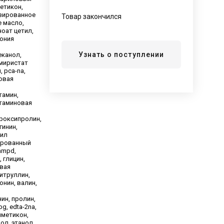
метикон,
зированное
Товар закончился
 масло,
ноат цетил,
ония
Узнать о поступлении
еканол,
 миристат
 pca-na,
овая
тамин,
таминовая
роксипролин,
гинин,
оил
ированный
ampd,
 глицин,
вая
цитруллин,
онин, валин,
ин, пролин,
bg, edta-2na,
иметикон,
ол, этанол,