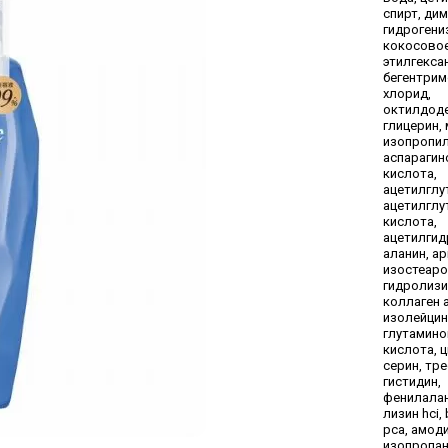
спирт, ди
гидрогени
кокосовое
этилгекса
бегентрим
хлорид,
октилдод
глицерин,
изопропил,
аспарагин
кислота,
ацетилглу
ацетилглу
кислота,
ацетилгид
аланин, ар
изостеар
гидролиз
коллаген 
изолейцин,
глутамино
кислота, 
серин, тре
гистидин,
фенилалан
лизин hci, 
pca, амод
изопропан