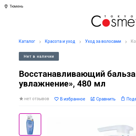
Тюмень
Каталог
Красота и уход
Уход за волосами
Ко
Нет в наличии
Восстанавливающий бальза
увлажнение», 480 мл
нет отзывов
В избранное
Сравнить
Под