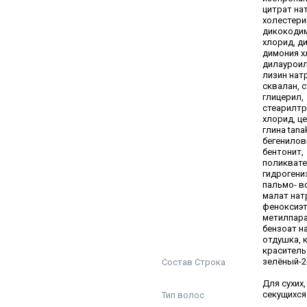
цитрат на
холестери
дикокоди
хлорид, д
димония х
дилауроил
лизин нат
сквалан, 
глицерил,
стеарилт
хлорид, це
глина tana
бегенилов
бентонит,
поликвате
гидрогени
пальмо- в
малат нат
феноксиэт
метилпара
бензоат н
отдушка, 
краситель
Состав Строка
зелёный-2
Для сухих,
Тип волос
секущихся