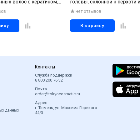
ных волос с кератином,
головы, склонной к перхоти и
препятствующий оседанию 
вов
нет отзывов
(слабокислотный) «Увлажняю
мл
зину
В корзину
Контакты
Служба поддержки
8 800 200 76 32
Почта
order@tokyocosmetic.ru
Адрес
г. Тюмень, ул. Максима Горького
ых данных
44/3