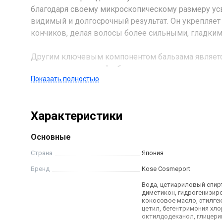
благодаря своему микроскопическому размеру ус
видимый и долгосрочный результат. Он укрепляет
кончиков, делая волосы более сильными, гладки
Другим ключевым компонентом бальзама является 
морских водорослей, обладает мощными увлажня
Показать полностью
поверхности волоса невидимую защитную пленку, 
воздействия окружающей среды и придает волоса
антиоксидантными свойствами, которые помогают
Характеристики
красоту на долгие годы.
Основные
Комплекс масел, входящий в состав бальзама, пит
структуру и придавая им мягкость и шелковистос
Страна
Япония
микроэлементами, которые необходимы для здоро
Бренд
Kose Cosmeport
стимулируют рост волос и предотвращают их вып
Вода, цетиариловый спирт
диметикон, гидрогенизир
Завершает уникальную формулу бальзама комплек
кокосовое масло, этилге
цетил, бегентримония хло
блоками белка, основного компонента волоса. Он
октилдодеканол, глицери