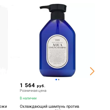
1 564
1 23
руб.
Розничная цена
Рознична
В наличии
В наличи
кожи
Охлаждающий шампунь против
Шампунь