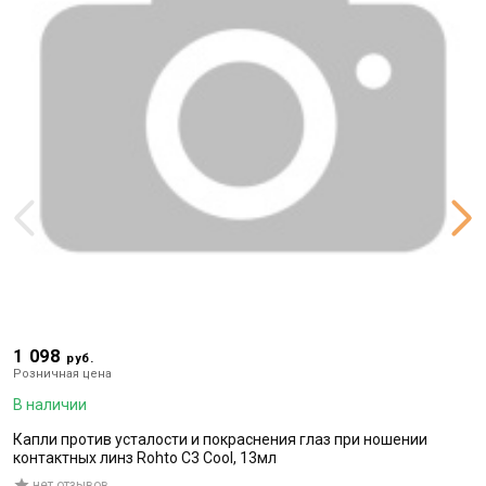
Ниацин - улучшает концентрацию и настроение,
активизирует иммунитет, улучшает тканевое дыхание и
кровоток.
Витамин В6 - стимулирует кровообращение,
оптимизирует усвоение глюкозы, обладает
седативными свойствами.
Фолиевая кислота - предотвращает анемию,
поддерживает нормальные кроветворные клетки.
Витамин В12 - дает энергию, снимает усталость,
повышает уровень кислорода в крови.
Витамин С - повышает иммунитет, предотвращает
кровотечения.
Кальций - укрепляет зубы, кости, мышцы и суставы,
повышает иммунитет.
1 098
1
руб.
Магний - улучшает состояние скелета и скелетных
Розничная цена
Р
мышц, улучшает обмен веществ и электролитный
В наличии
В
обмен.
Капли против усталости и покраснения глаз при ношении
Ж
Витамин Р - укрепляет кровеносные сосуды,
контактных линз Rohto С3 Cool, 13мл
предотвращает внутреннее кровотечение,
нет отзывов