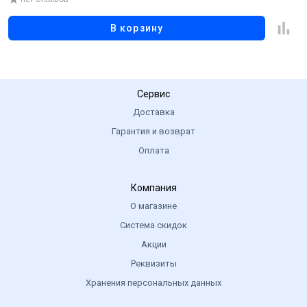
предотвращает окисление белка и образование
раковых клеток, стимулирует синтез коллагена,
В корзину
расширяет кровеносные сосуды и снижает
артериальное давление;
Инозитол - очищает кровь, снижает артериальное
давление, уменьшает жировые отложения;
Сервис
Коэнзим Q10 - защищает клеточные митохондрии от
Доставка
окислительного стресса, регенерирует ткани и органы,
Гарантия и возврат
снижает уровень холестерина;
Оплата
Экстракт листьев гинкго билоба - лечит кровеносные
сосуды, способствует мозговому кровотоку, снижает
уровень холестерина, оптимизирует обмен веществ,
Компания
улучшает когнитивные навыки;
О магазине
Феруловая кислота - защищает мембрану эритроцитов
Система скидок
от окисления, повышает иммунитет, устраняет
Акции
аллергические реакции.
Реквизиты
Экстракт корня имбиря - стимулирует кровообращение
Хранения персональных данных
и обмен веществ, содержит антиоксиданты.
Молочнокислые бактерии - переносят кислород и