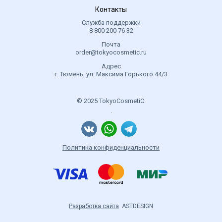
питательные вещества в кровь, повышают иммунитет,
Контакты
положительно влияют на нервную систему
Служба поддержки
8 800 200 76 32
ДГК - это омега-3 кислота, которая очищает сосуды от
тромбов и холестерина и улучшает работу мозга.
Почта
order@tokyocosmetic.ru
Цианидин-3-глюкозид - это антиоксидант, стимулирует
Адрес
рост клеток, предотвращает развитие рака.
г. Тюмень, ул. Максима Горького 44/3
Лютеин - это каротиноид, укрепляющий сетчатку,
улучшающий зрение.
© 2025 TokyoCosmetiC.
N-ацетилглюкозамин - стимулирует суставную смазку,
.
укрепляет хрящи и мышцы.
Коллаген - придает силу и эластичность.
Соевые изофлавоны (агликон) - это фитоэстрогены,
Политика конфиденциальности
предотвращающие заболевания костей.
Экстракт черники - это мощный антиоксидант,
улучшает кровообращение, нормализует
микроциркуляцию и помогает надолго сохранить
хорошее зрение. Витамины группы B улучшают
Разработка сайта
ASTDESIGN
пищеварение и обменные процессы, улучшают работу