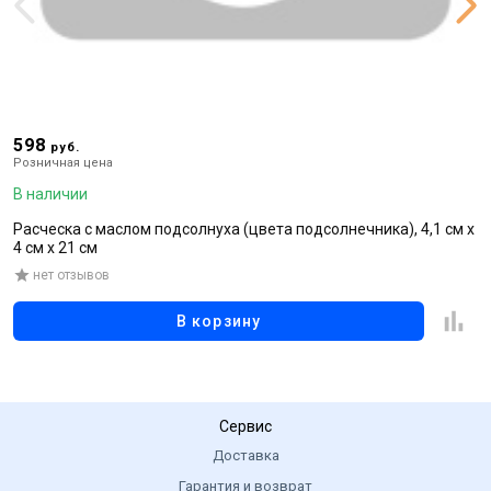
598
1
руб.
Розничная цена
Р
В наличии
В
Расческа с маслом подсолнуха (цвета подсолнечника), 4,1 см x
Ш
4 см x 21 см
н
нет отзывов
В корзину
Сервис
Доставка
Гарантия и возврат