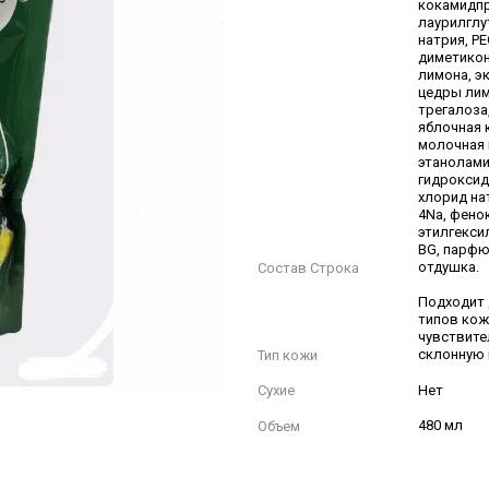
кокамидпр
лаурилглу
натрия, PE
диметикон
лимона, э
цедры лим
трегалоза,
яблочная 
молочная 
этанолами
гидроксид
хлорид на
4Na, фено
этилгекси
BG, парф
Состав Строка
отдушка.
Подходит 
типов кож
чувствите
Тип кожи
склонную 
Сухие
Нет
Объем
480 мл