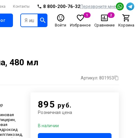
8 800-200-76-32
Перезвоните мне
вка
Контакты
1
2
ог
Войти
Избранное
Сравнение
Корзина
а, 480 мл
Артикул: 801953
895
руб.
ap
Розничная цена
риновая
лицерин,
овая
В наличии
гидроксид
цилгликозид,