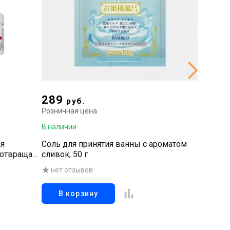
289
2 16
руб.
Розничная цена
Рознична
В наличии
В наличи
ля
Соль для принятия ванны с ароматом
Дезодор
дотвращает
сливок, 50 г
потоотд
ой, 150 гр
неприят
нет отзывов
нет о
20 г
В корзину
В к