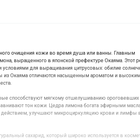
ного очищения кожи во время душа или ванны. Главным
мона, выращенного в японской префектуре Окаяма. Этот р
 условиями для выращивания цитрусовых: обилие солнеч
оны из Окаяма отличаются насыщенным ароматом и высоки
еств.
торые способствуют мягкому отшелушиванию ороговевших
авнивают тон кожи. Цедра лимона богата эфирными масл
действием, улучшают микроциркуляцию крови и лимфы 
атуральный сахарид, который широко используется в косме