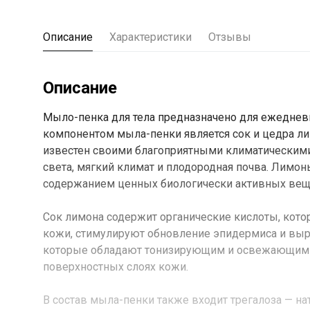
Описание
Характеристики
Отзывы
Описание
Мыло-пенка для тела предназначено для ежеднев
компонентом мыла-пенки является сок и цедра ли
известен своими благоприятными климатическими
света, мягкий климат и плодородная почва. Лим
содержанием ценных биологически активных вещ
Сок лимона содержит органические кислоты, ко
кожи, стимулируют обновление эпидермиса и выр
которые обладают тонизирующим и освежающим 
поверхностных слоях кожи.
В состав мыла-пенки также входит трегалоза — н