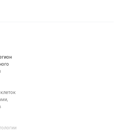
егион
ного
м
 клеток
ами,
в
тологии