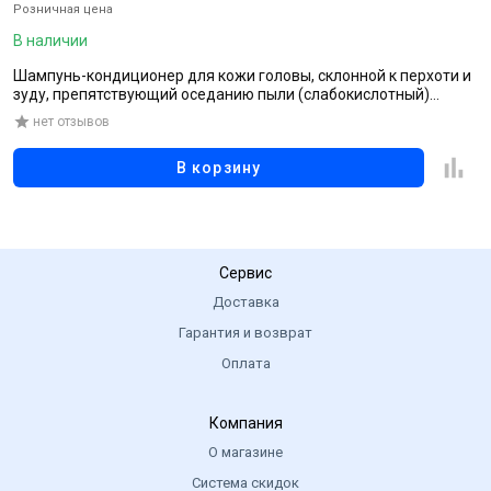
Розничная цена
Р
В наличии
В
Шампунь-кондиционер для кожи головы, склонной к перхоти и
Ш
зуду, препятствующий оседанию пыли (слабокислотный)
н
«Увлажняющий», 450 мл
нет отзывов
В корзину
Сервис
Доставка
Гарантия и возврат
Оплата
Компания
О магазине
Система скидок