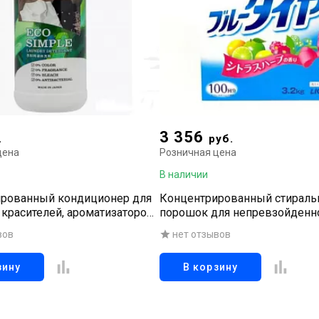
3 356
.
руб.
цена
Розничная цена
В наличии
рованный кондиционер для
Концентрированный стирал
 красителей, ароматизаторов,
порошок для непревзойденн
елей, антибактериальных
белизны тканей, 3,2 к
вов
нет отзывов
ов), 500 мл
зину
В корзину