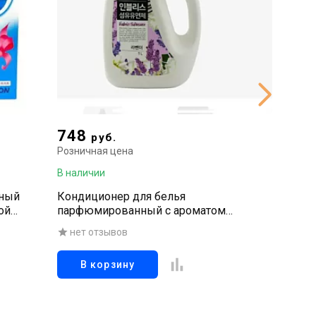
748
863
руб.
р
Розничная цена
Рознична
В наличии
В наличи
ьный
Кондиционер для белья
Стираль
ой
парфюмированный с ароматом
кондици
лаванды, 1000 мл
нет отзывов
нет о
В корзину
В к