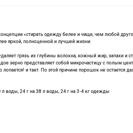
концепции «стирать одежду белее и чище, чем любой друг
лее яркой, полноценной и лучшей жизни.
аляет грязь из глубины волокна, кожный жир, запахи и с
дое зерно представляет собой микрочастицу с полым цен
о лопается! и тает. По этой причине порошок не остается д
 воды, 24 г на 38 л воды, 24 г на 3-4 кг одежды