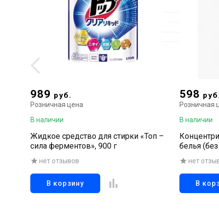
989
598
руб.
руб
Розничная цена
Розничная 
В наличии
В наличии
Жидкое средство для стирки «Топ –
Концентри
сила ферментов», 900 г
белья (без
отбеливат
нет отзывов
нет отзы
компонент
В корзину
В кор