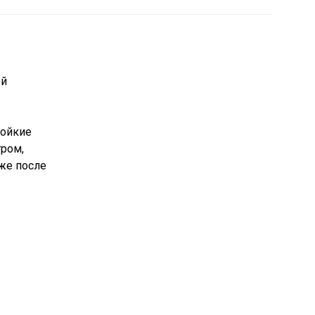
ой
тойкие
тром,
аже после