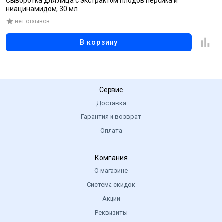
Сыворотка для лица с экстрактом плодов персика и
О
ниацинамидом, 30 мл
нет отзывов
В корзину
Сервис
Доставка
Гарантия и возврат
Оплата
Компания
О магазине
Система скидок
Акции
Реквизиты