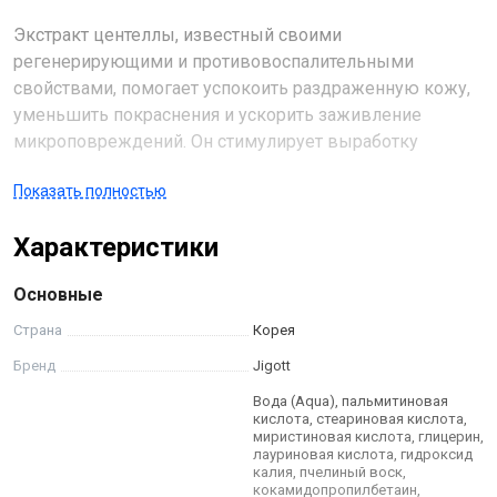
Экстракт центеллы, известный своими
регенерирующими и противовоспалительными
свойствами, помогает успокоить раздраженную кожу,
уменьшить покраснения и ускорить заживление
микроповреждений. Он стимулирует выработку
коллагена, улучшая эластичность кожи и предотвращая
Показать полностью
появление морщин. Центелла также прекрасно
увлажняет кожу, насыщая ее необходимыми
Характеристики
питательными веществами и поддерживая
оптимальный гидробаланс.
Основные
Масло чайного дерева обладает антибактериальными и
Страна
Корея
антисептическими свойствами, эффективно борется с
Бренд
Jigott
акне и предотвращает появление новых высыпаний.
Вода (Aqua), пальмитиновая
Оно помогает очистить поры от загрязнений и
кислота, стеариновая кислота,
излишков себума, контролируя жирный блеск и
миристиновая кислота, глицерин,
лауриновая кислота, гидроксид
придавая коже матовость. Благодаря своим
калия, пчелиный воск,
противовоспалительным свойствам, масло чайного
кокамидопропилбетаин,