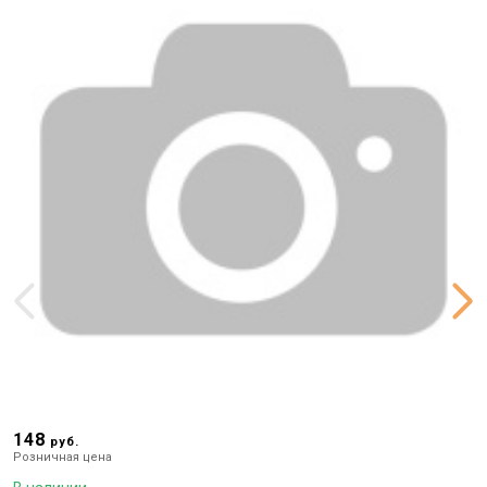
Объем
250 мл
148
1
руб.
Розничная цена
Р