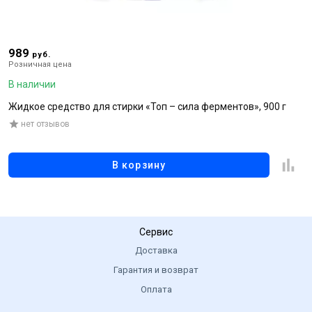
989
5
руб.
Розничная цена
Р
В наличии
В
Жидкое средство для стирки «Топ – сила ферментов», 900 г
К
а
нет отзывов
к
В корзину
Сервис
Доставка
Гарантия и возврат
Оплата