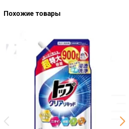
Содержащий отбеливающие и активирующие
отбеливание ингредиенты на основе кислорода, он
Похожие товары
стерилизует 9,9% вредных жизненных бактерий,
которые остаются на одежде, кишечную палочку,
золотистый стафилококк, синегнойную палочку,
салонеллу и др.
Десорбируемый водой краситель , содержание DTI,
антисолевого и антисолевого компонента, которые
защищают цвет одежды даже при стирке при высокой
температуре. Порошок предназначен для
использования в автоматических и
полуавтоматических стиральных машин. Порошок
быстро растворяется в холодной воде, и полностью
выполаскивается из белья.