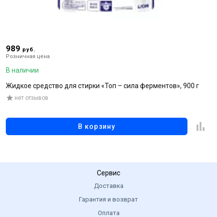
989
5
руб.
Розничная цена
Р
В наличии
В
Жидкое средство для стирки «Топ – сила ферментов», 900 г
К
а
нет отзывов
к
В корзину
Сервис
Доставка
Гарантия и возврат
Оплата