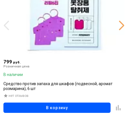
799
1
руб.
Розничная цена
Р
В наличии
В
Средство против запаха для шкафов (подвесной, аромат
Р
розмарина), 6 шт
р
нет отзывов
В корзину