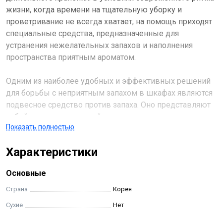
жизни, когда времени на тщательную уборку и
проветривание не всегда хватает, на помощь приходят
специальные средства, предназначенные для
устранения нежелательных запахов и наполнения
пространства приятным ароматом.
Одним из наиболее удобных и эффективных решений
для борьбы с неприятным запахом в шкафах являются
подвесное средство против запаха. Оно представляют
собой компактное устройство, содержащие
Показать полностью
ароматические вещества, которые постепенно
высвобождаются в воздух, нейтрализуя неприятные
Характеристики
запахи и наполняя пространство приятным ароматом.
Подвесная конструкция позволяет разместить
Основные
средство в любом удобном месте шкафа, не занимая
полезного пространства и обеспечивая равномерное
Страна
Корея
распределение аромата.
Сухие
Нет