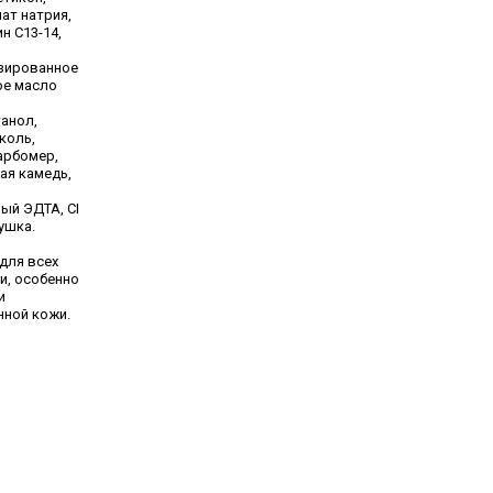
ат натрия,
н С13-14,
зированное
ое масло
анол,
коль,
карбомер,
ая камедь,
ый ЭДТА, CI
душка.
для всех
и, особенно
и
ной кожи.