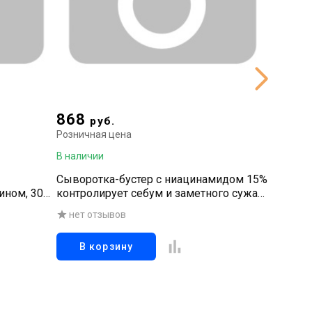
868
2 81
руб.
Розничная цена
Рознична
В наличии
В наличи
Сыворотка-бустер с ниацинамидом 15%
Сыворот
ином, 30
контролирует себум и заметного сужает
плодов 
поры, 30 мл
нет отзывов
нет о
В корзину
В к