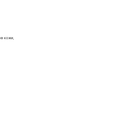
и
ов кожи,