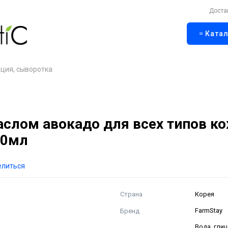
Доста
Катал
ция, сыворотка
аслом авокадо для всех типов ко
00мл
елиться
Страна
Корея
Бренд
FarmStay
Вода, глиц