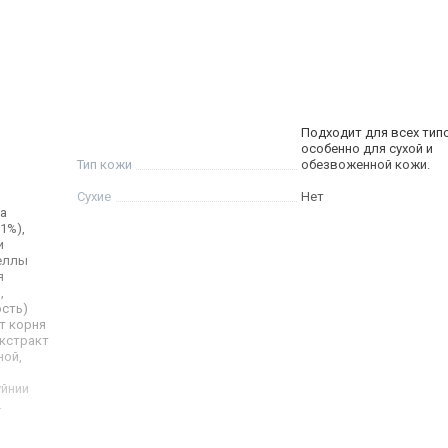
ободные радикалы с моей кожи, предотвращая окисление 
Подходит для всех тип
особенно для сухой и
Тип кожи
обезвоженной кожи.
Сухие
Нет
a
,1%),
и
теллы
я
,
ость)
т корня
экстракт
ной,
уйнии
,
рия,
р