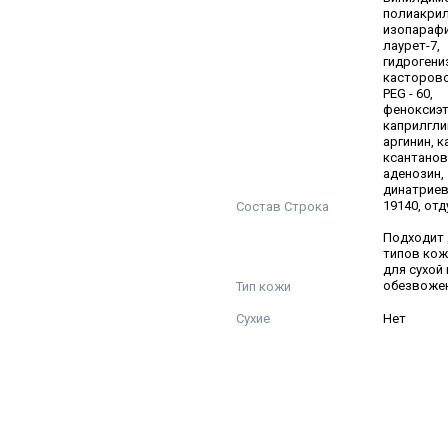
полиакрил
изопарафи
лаурет-7,
гидрогени
касторов
PEG - 60,
феноксиэт
каприлгли
аргинин, 
ксантанов
аденозин,
динатриев
Состав Строка
19140, от
Подходит 
типов кож
для сухой 
Тип кожи
обезвожен
Сухие
Нет