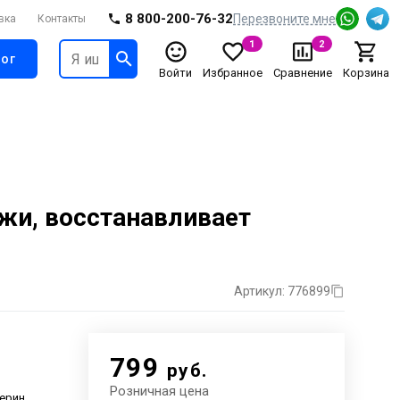
8 800-200-76-32
Перезвоните мне
вка
Контакты
1
2
ог
Войти
Избранное
Сравнение
Корзина
жи, восстанавливает
Артикул: 776899
799
руб.
Розничная цена
ерин,