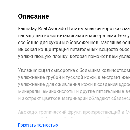
Описание
Farmstay Real Avocado Питательная сыворотка с м
насыщения кожи витаминами и минералами. Без ут
особенно для сухой и обезвоженной. Масляная осн
Высокая концентрация питательных веществ обесп
увлажняющую пленку, которая поможет вам увлажн
Увлажняющая сыворотка с большим количеством в
увлажнение грубой и тусклой кожи, а экстракт же
увлажнение для оживления кожи и создания здоро
минералы, аминокислоты и другие питательные в
и экстракт цветков матрикарии обладают сбала
Авокадо, тропический фрукт, произрастающий в 
из-за своей бугристой оболочки, похожей на спину
Показать полностью
также содержит больше витаминов и минералов. 