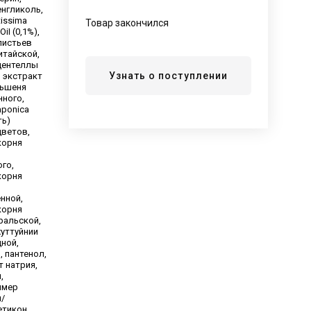
нгликоль,
tissima
Товар закончился
iI (0,1%),
листьев
итайской,
центеллы
Узнать о поступлении
, экстракт
ньшеня
ного,
aponica
ть)
цветов,
корня
го,
корня
нной,
корня
ральской,
хуттуйнии
ной,
, пантенол,
т натрия,
,
имер
н/
тикон,