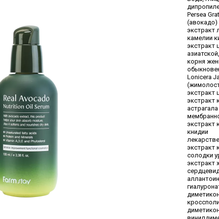
дипропиле
Persea Gra
(авокадо) O
экстракт 
камелии к
экстракт 
азиатской
корня же
обыкновен
Lonicera J
(жимолос
экстракт 
экстракт 
астрагала
мембранно
экстракт 
книдии
лекарстве
экстракт 
солодки у
экстракт 
сердцевид
аллантоин
гиалурона
диметикон
кросспол
диметико
винилдиме