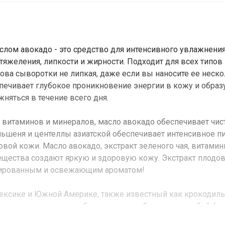
аслом авокадо - это средство для интенсивного увлажнения
яжеления, липкости и жирности. Подходит для всех типов
ова сыворотки не липкая, даже если вы наносите ее неско
ечивает глубокое проникновение энергии в кожу и образ
яться в течение всего дня.
итаминов и минералов, масло авокадо обеспечивает чис
ньшеня и центеллы азиатской обеспечивает интенсивное пи
вой кожи. Масло авокадо, экстракт зеленого чая, витамин
ещества создают яркую и здоровую кожу. Экстракт плодо
нсированным и освежающим ароматом!
Мексике и Южной Америке, также известный как крокодил
 крокодила, содержит больше жира и белка, чем любой фру
Авокадо богато полифенолами и флавоноидами, которые 