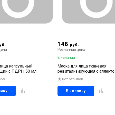
148
уб.
руб.
цена
Розничная цена
В наличии
лица капсульный
Маска для лица тканевая
ий с ПДРН, 50 мл
ревитализирующая с алланто
мл
вов
нет отзывов
зину
В корзину