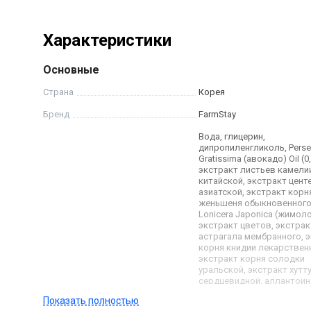
антиоксидантным действием, помогая удалять св
старение.
Характеристики
Основные
Страна
Корея
Бренд
FarmStay
Вода, глицерин,
дипропиленгликоль, Perse
Gratissima (авокадо) OiI (0
экстракт листьев камели
китайской, экстракт цен
азиатской, экстракт корн
женьшеня обыкновенного
Lonicera Japonica (жимол
экстракт цветов, экстрак
астрагала мембранного, 
корня книдии лекарствен
экстракт корня солодки
уральской, экстракт хутт
сердцевидной, аллантоин
пантенол, гиалуронат нат
Показать полностью
диметикон, кроссполиме