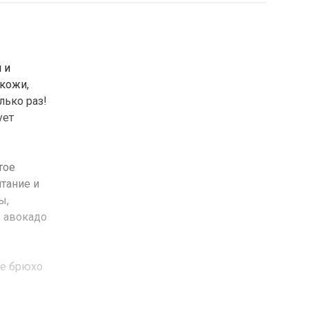
 и
 кожи,
лько раз!
ует
тое
тание и
ы,
в авокадо
ье брюхо
кт, а
обладают