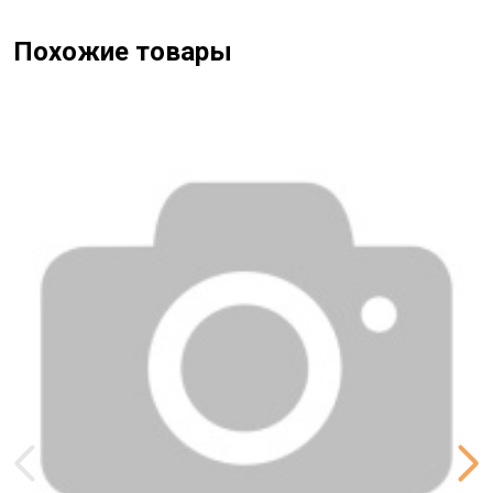
Растительный увлажняющий крем с маслом ши,
устраняет сухость кожи и надолго увлажняет и питает
Похожие товары
огрубевшую кожу. Содержит 25 экстрактов
растительного происхождения, которые помогают
увлажнять и создавать гладкую и блестящую кожу. 5
увлажняющих масляных ингредиентов, содержащихся
в растениях, улучшают сухость кожи и сохраняют ее
влажной.
Лосьон для тела Jmela in France - это слабокислый
продукт, который увлажняет мягкую сухую кожу,
создавая гладкую кожу тела. Обладает рН 5,0〜6,0,
аналогичный кислотности здоровой кожи, делает вашу
кожу комфортной без необходимости ежедневного
использования.