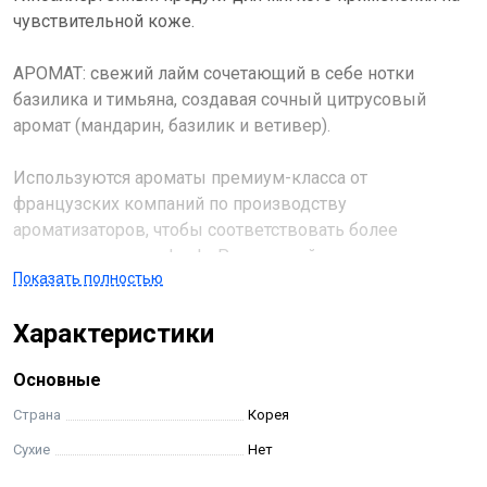
чувствительной коже.
АРОМАТ: свежий лайм сочетающий в себе нотки
базилика и тимьяна, создавая сочный цитрусовый
аромат (мандарин, базилик и ветивер).
Используются ароматы премиум-класса от
французских компаний по производству
ароматизаторов, чтобы соответствовать более
нежному аромату Jmela. Роскошный аромат,
Показать полностью
созданный французским парфюмером со 100-летней
традицией французских парфюмеров! С 1921 года, с
Характеристики
акцентом на ароматы и отдушки.
Основные
France Grasse Расположенный во французском
парфюмерном городе Грасс, где производится
Страна
Корея
множество ароматов, лосьон содержит только
Сухие
Нет
роскошные ароматы, созданные с использованием