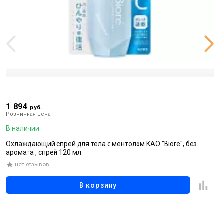
1 894
7
руб.
Розничная цена
Р
В наличии
В
Охлаждающий спрей для тела с ментолом KAO "Biore", без
М
аромата , спрей 120 мл
а
нет отзывов
В корзину