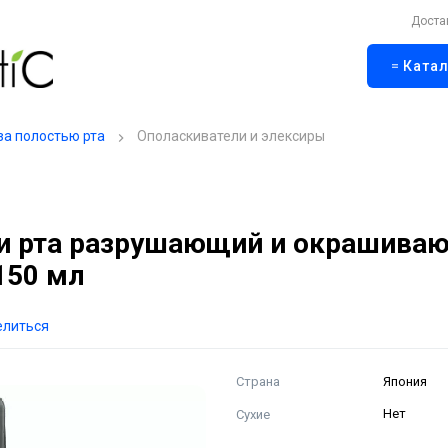
Доста
Катал
за полостью рта
Ополаскиватели и элексиры
ти рта разрушающий и окрашива
150 мл
елиться
Страна
Япония
Сухие
Нет