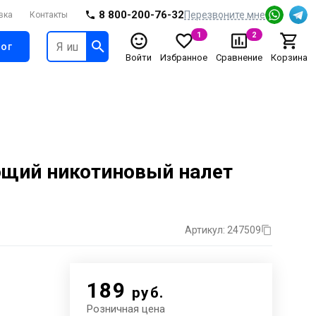
8 800-200-76-32
Перезвоните мне
вка
Контакты
1
2
ог
Войти
Избранное
Сравнение
Корзина
ющий никотиновый налет
Артикул: 247509
189
руб.
Розничная цена