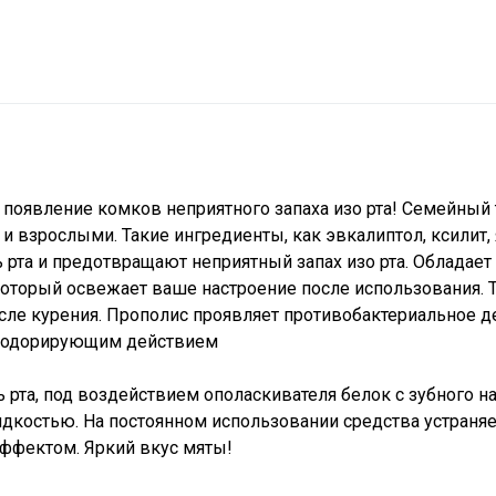
появление комков неприятного запаха изо рта! Семейный 
 взрослыми. Такие ингредиенты, как эвкалиптол, ксилит,
ь рта и предотвращают неприятный запах изо рта. Обладает
торый освежает ваше настроение после использования. 
сле курения. Прополис проявляет противобактериальное д
езодорирующим действием
 рта, под воздействием ополаскивателя белок с зубного н
идкостью. На постоянном использовании средства устраняе
эффектом. Яркий вкус мяты!