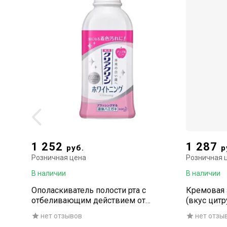
1 252
1 287
руб.
р
Розничная цена
Розничная 
В наличии
В наличии
Ополаскиватель полости рта с
Кремовая 
отбеливающим действием от
(вкус цитр
пигментного и табачного налёта
нет отзывов
нет отзы
(жидкая зубная паста / со спиртом), 600