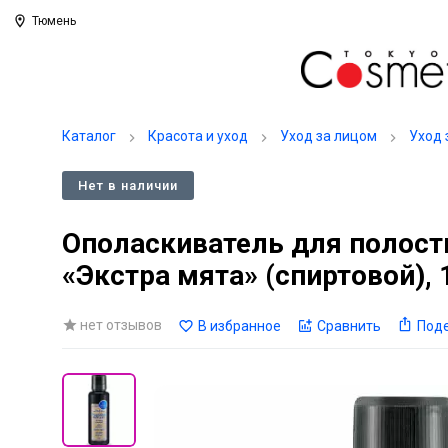
Тюмень
Каталог
Красота и уход
Уход за лицом
Уход 
Нет в наличии
Ополаскиватель для полос
«Экстра мята» (спиртовой), 
нет отзывов
В избранное
Сравнить
Под