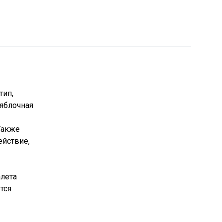
тип,
 яблочная
Также
ействие,
алета
тся