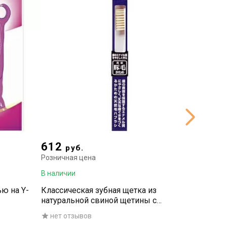
612
798
руб.
р
Розничная цена
Рознична
В наличии
В наличи
ью на Y-
Классическая зубная щетка из
Зубной 
натуральной свиной щетины с
табак, 6
косымсрезом №350 (Жесткая)
нет отзывов
нет о